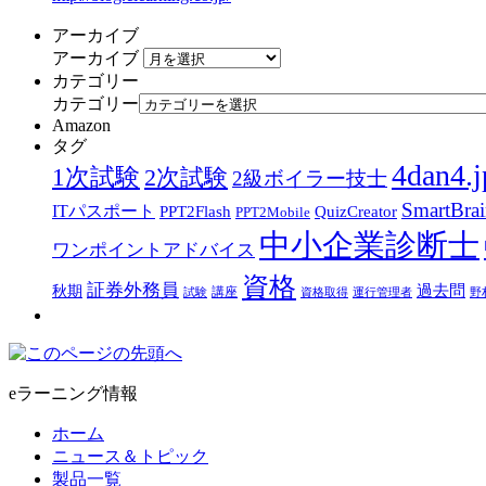
アーカイブ
アーカイブ
カテゴリー
カテゴリー
Amazon
タグ
4dan4.j
1次試験
2次試験
2級ボイラー技士
SmartBra
ITパスポート
PPT2Flash
QuizCreator
PPT2Mobile
中小企業診断士
ワンポイントアドバイス
資格
証券外務員
過去問
秋期
講座
試験
資格取得
運行管理者
野
eラーニング情報
ホーム
ニュース＆トピック
製品一覧