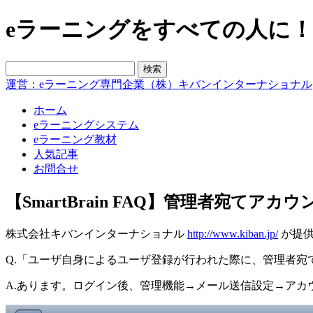
eラーニングをすべての人に！blo
運営：eラーニング専門企業（株）キバンインターナショナル
ホーム
eラーニングシステム
eラーニング教材
人気記事
お問合せ
【SmartBrain FAQ】管理者宛てアカ
株式会社キバンインターナショナル
http://www.kiban.jp/
が提供
Q.「ユーザ自身によるユーザ登録が行われた際に、管理者宛
A.あります。ログイン後、管理機能→メール送信設定→アカ