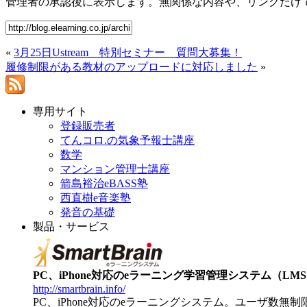
管理者の承認後に表示します。無関係な内容や、リンクだけ
«
3月25日Ustream 特別セミナー 質問大募集！
履修制限がある教材のアップロードに対応しました
»
専用サイト
登録販売者
てんコロ.の気象予報士講座
数学
マンション管理士講座
箭島裕治eBASS塾
西直樹e音楽塾
発音の基礎
製品・サービス
PC、iPhone対応のeラーニング学習管理システム（LMS）【
http://smartbrain.info/
PC、iPhone対応のeラーニングシステム。ユーザ数無