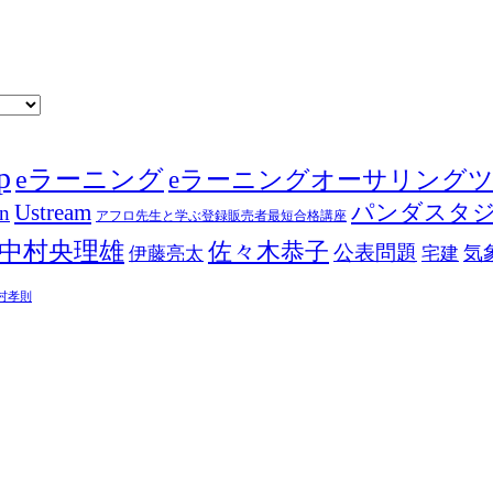
p
eラーニング
eラーニングオーサリング
Ustream
パンダスタ
in
アフロ先生と学ぶ登録販売者最短合格講座
中村央理雄
佐々木恭子
公表問題
伊藤亮太
気
宅建
村孝則