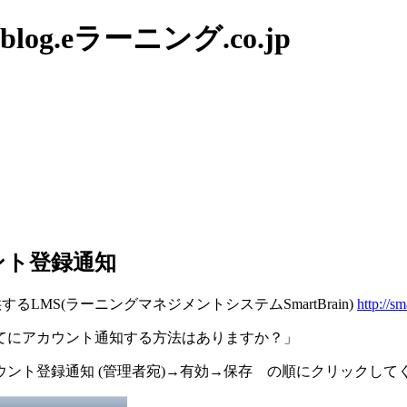
g.eラーニング.co.jp
ウント登録通知
するLMS(ラーニングマネジメントシステムSmartBrain)
http://sm
てにアカウント通知する方法はありますか？」
ウント登録通知 (管理者宛)→有効→保存 の順にクリックして