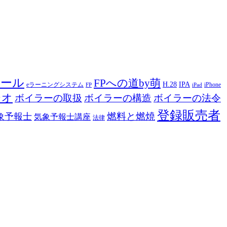
ツール
FPへの道by萌
H.28
IPA
eラーニングシステム
iPhone
FP
iPad
ジオ
ボイラーの取扱
ボイラーの構造
ボイラーの法令
登録販売者
燃料と燃焼
象予報士
気象予報士講座
法律