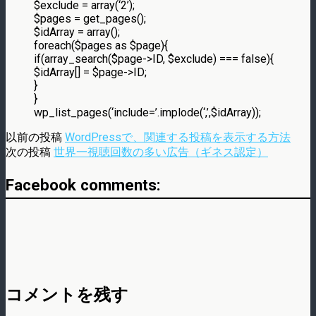
$exclude = array(‘2’);
$pages = get_pages();
$idArray = array();
foreach($pages as $page){
if(array_search($page->ID, $exclude) === false){
$idArray[] = $page->ID;
}
}
wp_list_pages(‘include=’.implode(‘,’,$idArray));
以前の投稿
WordPressで、関連する投稿を表示する方法
次の投稿
世界一視聴回数の多い広告（ギネス認定）
Facebook comments:
コメントを残す