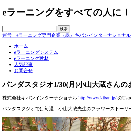
eラーニングをすべての人に！blo
運営：eラーニング専門企業（株）キバンインターナショナル
ホーム
eラーニングシステム
eラーニング教材
人気記事
お問合せ
パンダスタジオ1/30(月)小山大蔵さんの
株式会社キバンインターナショナル
http://www.kiban.jp/
のUs
パンダスタジオでは毎週、小山大蔵先生のフラワーストーリ