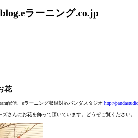
g.eラーニング.co.jp
お花
tream配信、eラーニング収録対応パンダスタジオ
http://pandastudio
ーズさんにお花を飾って頂いています。どうぞご覧ください。