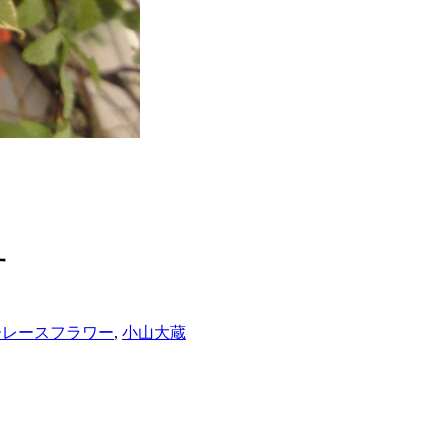
。
す
ーレースフラワー
,
小山大蔵