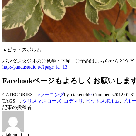
▲ピットスポルム
パンダスタジオのご見学・下見・ご予約はこちらからどうぞ
http://pandastudio.tv/?page_id=13
Facebookページもよろしくお願いしま
CATEGORIES
eラーニング
by.a.takeuchi
0
Comments
2012.01.31
TAGS ,
クリスマスローズ
,
コデマリ
,
ピットスポルム
,
ブル
記事の投稿者
a.takeuchi a