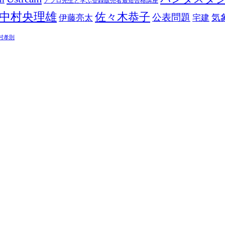
アフロ先生と学ぶ登録販売者最短合格講座
中村央理雄
佐々木恭子
公表問題
伊藤亮太
気
宅建
村孝則