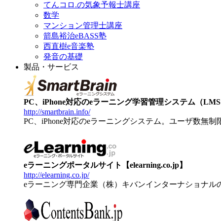
てんコロ.の気象予報士講座
数学
マンション管理士講座
箭島裕治eBASS塾
西直樹e音楽塾
発音の基礎
製品・サービス
PC、iPhone対応のeラーニング学習管理システム（LMS）【
http://smartbrain.info/
PC、iPhone対応のeラーニングシステム。ユーザ数無
eラーニングポータルサイト【elearning.co.jp】
http://elearning.co.jp/
eラーニング専門企業（株）キバンインターナショナル