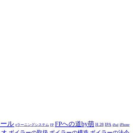
ツール
FPへの道by萌
H.28
IPA
eラーニングシステム
iPhone
FP
iPad
ジオ
ボイラーの取扱
ボイラーの構造
ボイラーの法令