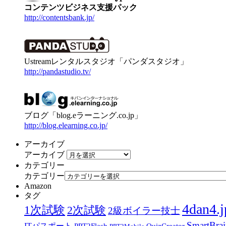
コンテンツビジネス支援パック
http://contentsbank.jp/
Ustreamレンタルスタジオ「パンダスタジオ」
http://pandastudio.tv/
ブログ「blog.eラーニング.co.jp」
http://blog.elearning.co.jp/
アーカイブ
アーカイブ
カテゴリー
カテゴリー
Amazon
タグ
4dan4.j
1次試験
2次試験
2級ボイラー技士
SmartBra
ITパスポート
PPT2Flash
QuizCreator