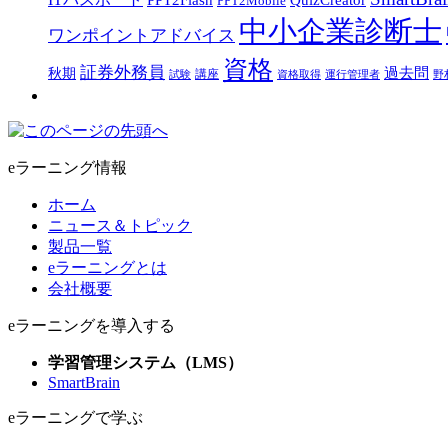
PPT2Mobile
中小企業診断士
ワンポイントアドバイス
資格
証券外務員
過去問
秋期
講座
試験
資格取得
運行管理者
野
eラーニング情報
ホーム
ニュース＆トピック
製品一覧
eラーニングとは
会社概要
eラーニングを導入する
学習管理システム（LMS）
SmartBrain
eラーニングで学ぶ