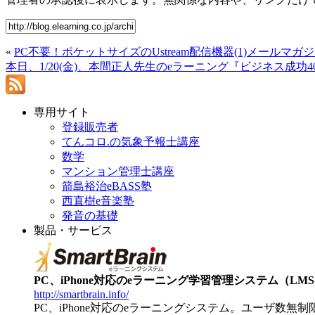
«
PC不要！ポケットサイズのUstream配信機器(1)メールマ
本日、1/20(金)、本間正人先生のeラーニング『ビジネス成
専用サイト
登録販売者
てんコロ.の気象予報士講座
数学
マンション管理士講座
箭島裕治eBASS塾
西直樹e音楽塾
発音の基礎
製品・サービス
PC、iPhone対応のeラーニング学習管理システム（LMS）【
http://smartbrain.info/
PC、iPhone対応のeラーニングシステム。ユーザ数無