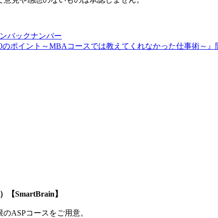
ガジンバックナンバー
功40のポイント～MBAコースでは教えてくれなかった仕事術～』
SmartBrain】
制限のASPコースをご用意。