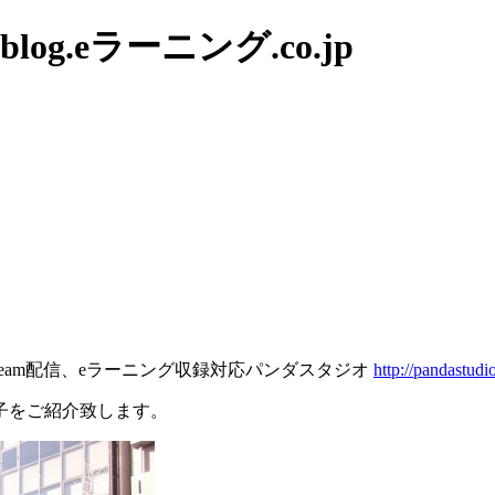
g.eラーニング.co.jp
tream配信、eラーニング収録対応パンダスタジオ
http://pandastudio
子をご紹介致します。