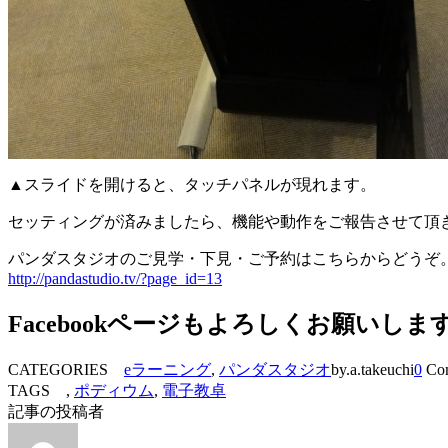
▲スライドを開けると、タッチパネルが現れます。
セッティングが済みましたら、機能や動作をご報告させて頂
パンダスタジオのご見学・下見・ご予約はこちらからどうぞ
http://pandastudio.tv/?page_id=13
Facebookページもよろしくお願いしま
CATEGORIES
eラーニング
,
パンダスタジオ
by.a.takeuchi
0
Co
TAGS ,
ポディウム
,
電子教卓
記事の投稿者