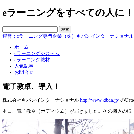
eラーニングをすべての人に！blo
運営：eラーニング専門企業（株）キバンインターナショナル
ホーム
eラーニングシステム
eラーニング教材
人気記事
お問合せ
電子教卓、導入！
株式会社キバンインターナショナル
http://www.kiban.jp/
のUs
本日、電子教卓（ポディウム）が届きました。その搬入の様