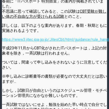
春期に「ITパスポート 特別措置」の案内が掲載されていま
した。
不思議に思って確認してみると、この試験は
CBT受験が難し
い体の不自由な方が受けられる試験
とのこと。
詳しくは、以下のような案内があります。春期・秋期ともに
実施されるようです。
https://www3.jitec.ipa.go.jp/JitesCbt/html/guidance/rule_hand
平成23年11月からCBT化がされたITパスポートは，上記の対
象者を除き，一斉試験は行われません。
ついては，間違って申し込みをされないように注意してくだ
さい。
※申し込みに診断書等の書類が必要なので大丈夫だとは思い
ますが…
しかし，試験日が自由というのはスケジュール管理・モチベ
ーション管理共になかなか難しいものです。
一斉試験ではないにせよ，勉強を始めた早い時点で自分でし