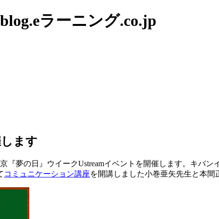
g.eラーニング.co.jp
催します
東京『夢の日』ウイークUstreamイベントを開催します。キ
て
コミュニケーション講座
を開講しました小巻亜矢先生と本間