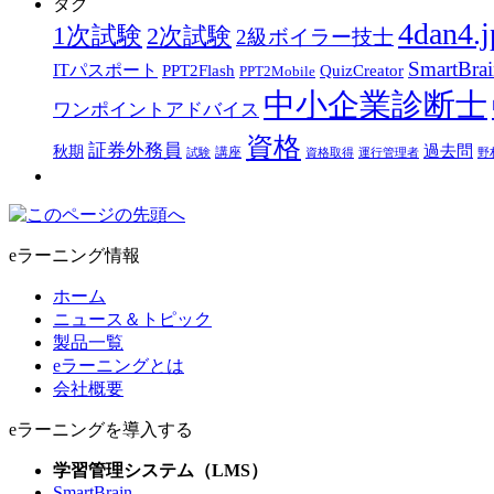
タグ
4dan4.j
1次試験
2次試験
2級ボイラー技士
SmartBra
ITパスポート
PPT2Flash
QuizCreator
PPT2Mobile
中小企業診断士
ワンポイントアドバイス
資格
証券外務員
過去問
秋期
講座
試験
資格取得
運行管理者
野
eラーニング情報
ホーム
ニュース＆トピック
製品一覧
eラーニングとは
会社概要
eラーニングを導入する
学習管理システム（LMS）
SmartBrain