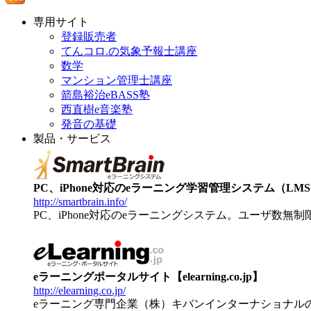
専用サイト
登録販売者
てんコロ.の気象予報士講座
数学
マンション管理士講座
箭島裕治eBASS塾
西直樹e音楽塾
発音の基礎
製品・サービス
PC、iPhone対応のeラーニング学習管理システム（LMS）【
http://smartbrain.info/
PC、iPhone対応のeラーニングシステム。ユーザ数無
eラーニングポータルサイト【elearning.co.jp】
http://elearning.co.jp/
eラーニング専門企業（株）キバンインターナショナル