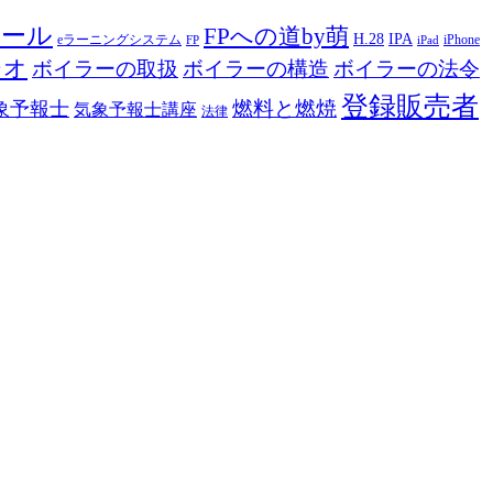
ツール
FPへの道by萌
H.28
IPA
eラーニングシステム
iPhone
FP
iPad
ジオ
ボイラーの取扱
ボイラーの構造
ボイラーの法令
登録販売者
燃料と燃焼
象予報士
気象予報士講座
法律