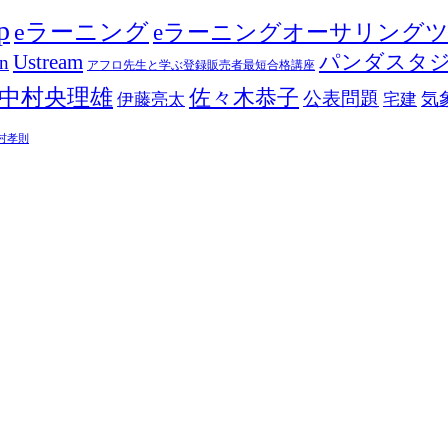
p
eラーニング
eラーニングオーサリング
Ustream
パンダスタ
in
アフロ先生と学ぶ登録販売者最短合格講座
中村央理雄
佐々木恭子
公表問題
伊藤亮太
気
宅建
村孝則