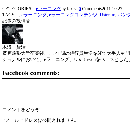
CATEGORIES
eラーニング
by.k.kisai
0
Comments
2011.10.27
TAGS ,
eラーニング
,
eラーニングコンテンツ
,
Ustream
,
パン
記事の投稿者
木済 賢治
慶應義塾大学卒業後、、5年間の銀行員生活を経て大手人材開
ショナルにおいて、eラーニング、Uｓｔreamをベースと
Facebook comments:
コメントをどうぞ
Eメールアドレスは公開されません。