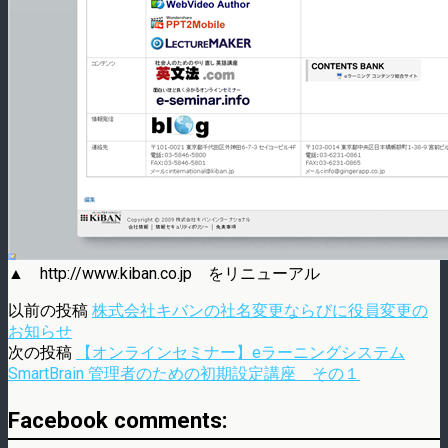
▲ http://www.kiban.co.jp をリニューアル
以前の投稿
株式会社キバンの社名変更ならびに役員変更の
お知らせ
次の投稿
【オンラインセミナー】eラーニングシステム
SmartBrain 管理者のための初期設定講座 その１
Facebook comments: