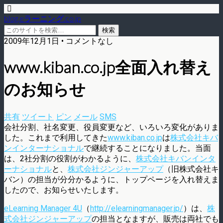
blog.eラーニング.co.jp
2009年12月1日 • コメントなし
www.kiban.co.jp全面入れ替え
のお知らせ
共有
ツイート
ピン
メール
SMS
会社分割、社名変更、役員変更など、いろいろ変化がありま
した。これまで利用してきた
www.kiban.co.jp
は
株式会社キバ
ンインターナショナル
で継続することになりました。当面
は、2社分割の役割がわかるように、
株式会社キバンインタ
ーナショナル
と、
株式会社ジンジャーアップ
（旧株式会社キ
バン）の担当が分分かるように、トップページを入れ替えま
したので、お知らせいたします。
eLearning Manager 4U
（
http://elearningmanager.jp/
）は、
株
式会社ジンジャーアップ
の担当となますが、販売は両社でも