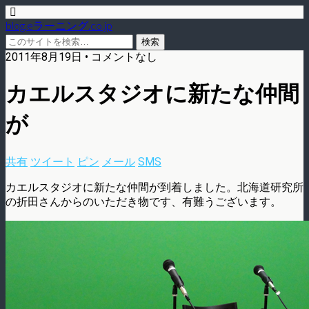
blog.eラーニング.co.jp
2011年8月19日 • コメントなし
カエルスタジオに新たな仲間
が
共有
ツイート
ピン
メール
SMS
カエルスタジオに新たな仲間が到着しました。北海道研究所
の折田さんからのいただき物です、有難うございます。