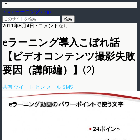
blog.eラーニング.co.jp
2011年8月4日 • コメントなし
eラーニング導入こぼれ話
【ビデオコンテンツ撮影失敗
要因（講師編）】(2)
共有
ツイート
ピン
メール
SMS