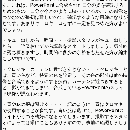
す。これは、PowerPointに合成された自分の姿を確認する
ためのもの。自分が今どのように映っているか、この感覚を
つかむのが最初は難しいので、確認するような目線になりが
ちです。あまりキョロキョロせずに一定を見つめた方がよい
でしょう。
・キュー出しから一呼吸・・・撮影スタッフがキュー出しし
たら、一呼吸おいてから講義をスタートしましょう。気分的
に落ち着きますし、時間的に多少の余裕をもたせた方が編集
もしやすいです。
・クロマキーカーテンに近づきすぎない・・・クロマキーと
は、青い色など、特定の色を設定し、その色の部分は他の映
像と合成できるようにする技術。カーテンに近づきすぎる
と、影ができてしまい、合成しているPowerPointのスライ
ド映像が損なわれます。
・青や緑の服は避ける・・・上記のように、青はクロマキー
で使用することが多です。青い服は透けて、PowerPointス
ライドがうつる格好になるってしまいます。撮影するスタジ
オによっては緑にこともありますので、事前に確認しましょ
う。