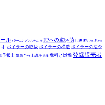
ツール
FPへの道by萌
H.28
IPA
eラーニングシステム
iPhone
FP
iPad
ジオ
ボイラーの取扱
ボイラーの構造
ボイラーの法令
登録販売者
燃料と燃焼
象予報士
気象予報士講座
法律