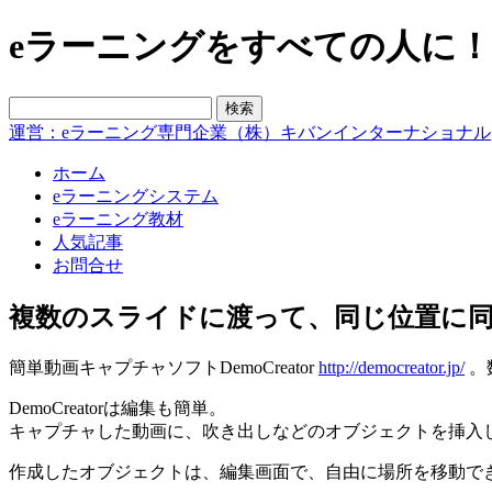
eラーニングをすべての人に！blo
運営：eラーニング専門企業（株）キバンインターナショナル
ホーム
eラーニングシステム
eラーニング教材
人気記事
お問合せ
複数のスライドに渡って、同じ位置に
簡単動画キャプチャソフトDemoCreator
http://democreator.jp/
。
DemoCreatorは編集も簡単。
キャプチャした動画に、吹き出しなどのオブジェクトを挿入
作成したオブジェクトは、編集画面で、自由に場所を移動できま