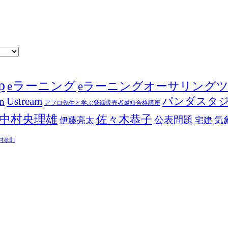
p
eラーニング
eラーニングオーサリング
Ustream
パンダスタ
in
アフロ先生と学ぶ登録販売者最短合格講座
中村央理雄
佐々木恭子
公表問題
伊藤亮太
気
宅建
村孝則