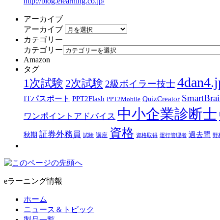
http://blog.elearning.co.jp/
アーカイブ
アーカイブ
カテゴリー
カテゴリー
Amazon
タグ
4dan4.j
1次試験
2次試験
2級ボイラー技士
SmartBra
ITパスポート
PPT2Flash
QuizCreator
PPT2Mobile
中小企業診断士
ワンポイントアドバイス
資格
証券外務員
過去問
秋期
講座
試験
資格取得
運行管理者
野
eラーニング情報
ホーム
ニュース＆トピック
製品一覧