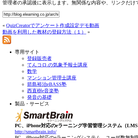
管理者の承認後に表示します。無関係な内容や、リンクだけ
«
QuizCreatorでアンケート作成設定デモ動画
動画を利用した教材の登録方法（１）
»
専用サイト
登録販売者
てんコロ.の気象予報士講座
数学
マンション管理士講座
箭島裕治eBASS塾
西直樹e音楽塾
発音の基礎
製品・サービス
PC、iPhone対応のeラーニング学習管理システム（LMS）【
http://smartbrain.info/
PC、iPhone対応のeラーニングシステム。ユーザ数無