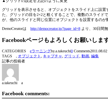
▲グリッドの設定を上記のように変更
グリッドを表示させると、オブジェクトをスライド上に設置
た、グリッドの目を2×2と粗くすることで、複数のスライ
が、他のスライドと同じ位置にオブジェクトを設置するのが
DemoCreatorは
http://democreator.jp/?page_id=8
より、30日間
Facebookページもよろしくお願いしま
CATEGORIES
eラーニング
by.a.takeuchi
0
Comments
2011.08.02
TAGS ,
オブジェクト
,
キャプチャ
,
グリッド
,
動画
,
編集
記事の投稿者
a.takeuchi a
Facebook comments: