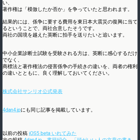
い、
著作権は「模倣したか否か」を争っていたと思われます。
結果的には、係争に要する費用を東日本大震災の復興に当て
るということで、両社合意したそうです。
両社の国境を越えた英断に拍手を送りたいと追います。
中小企業診断士試験を受験される方は、英断に感心するだけ
でなく、
商標法と著作権法の侵害係争の手続きの違いを、両者の権利
の違いとともに、良く理解しておいてください。
株式会社サンリオ公式発表
4dan4.jp
にも同じ記事を掲載しています。
以前の投稿
iOS5 beta いれてみた
次の投稿
4dan4.jp 書籍紹介 「頭がいい人の文章の書き