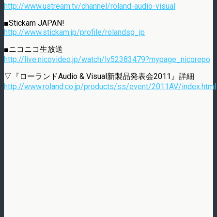
http://www.ustream.tv/channel/roland-audio-visual
■Stickam JAPAN!
http://www.stickam.jp/profile/rolandsg_jp
■ニコニコ生放送
http://live.nicovideo.jp/watch/lv52383479?mypage_nicorepo
▽『ローランドAudio & Visual新製品発表会2011』詳細
http://www.roland.co.jp/products/ss/event/2011AV/index.html