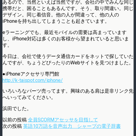
あるので、当然といえば当然ですが。会社の中でみんな同じ
携帯だと、困ることもあるんです。そう、取り間違い。同じ
デザイン。同じ着信音。他の人が間違って、他の人の
iPhoneを持ち出してしまうことも起きています。
eラーニングでも、最近モバイルの需要は高まっています
し、iPhone対応は多くのお客様から望まれていると思いま
す。
今日は、会社で使うデータ通信カードをネットで探していた
んですが、ちょうどぴったりのWebサイトを見つけました。
●iPhoneアクセサリ専門館
http://k-taispot.com/iphone/
いろいろなパーツ売ってます。興味のある肩は是非リンク先
へいってみてください。
浜田でした。
以前の投稿
全員SCORMアセッサを目指して
次の投稿
英語10万語を音声出力 シャープの電子辞書