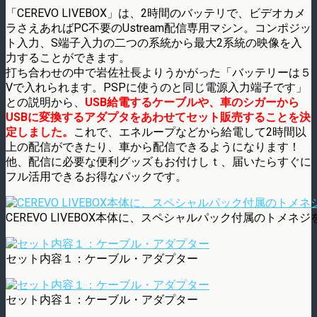
「CEREVO LIVEBOX」は、2時間のバッテリで、ビデオカメ
ラさえあればPC不要のUstream配信専用マシン。コンポジッ
ト入力、S端子入力の二つの系統から最大2系統の映像を入
力することができます。
打ち合わせの中で岩佐社長よりうかがった「バッテリーは５
Vで入れられます。PSPに使うのと同じ電源入力端子です」
との説明から、
USB給電するケーブルや、車のシガーから
USBに変換するアダプタをあわせてセット販売することを決
定しました。
これで、エネループなどから給電して2時間以
上の配信ができたり、車から配信できるようになります！
他、配信に必要な便利グッズもお付けしｔ、届いたらすぐに
フル活用できるお得なパックです。
CEREVO LIVEBOX本体に、スペシャルパック付属のトメネ
セット内容１：ケーブル・アダプター
セット内容１：ケーブル・アダプター