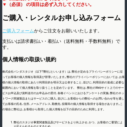
▼（必須） の項目は必ず入力してください。
ご購入・レンタルお申し込みフォーム
ご購入フォーム
からご注文をお願いいたします。
支払いは請求書払い・着払い（送料無料・手数料無料）で
す。
個人情報の取扱い規約
株式会社パンダスタジオ（以下｢弊社｣といいます）は､弊社が定めるプライバシーポリシーに従
ってお客様の個人情報を取得及び管理いたします｡ 弊社のプライバシーポリシーにおいては､お客
様の個人情報の取得にあたり利用目的を明示又は公表すること､並びに､利用目的の達成に必要な
範囲内において個人情報を取り扱うことを定めています。
弊社は､弊社のWebサイト上でのサー
ビスお申込及び資料送付のお申込みの受付､各種イベントにおけるアンケートの実施､弊社のネッ
トワーク関連製品またはサービスのご購入､並びに､お客様からの弊社へのお問い合わせ等を通し
てお客様の氏名､住所､メールアドレス､勤務先､役職等の個人情報を取得する場合があります｡こ
の場合に弊社は､お客様から取得した個人情報を以下の目的のために利用します。
弊社のスタジオ事業関連製品及びサービスをより向上させ､かつ、お客様のご要望によ
り応えられるものとするため