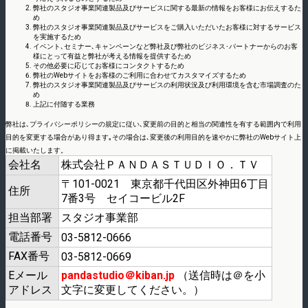
弊社のスタジオ事業関連製品及びサービスに関する最新の情報をお客様にお伝えするた
め
弊社のスタジオ事業関連製品及びサービスをご購入いただいたお客様に対するサービス
を実施するため
イベント､セミナー､キャンペーンなど弊社及び弊社のビジネス･パートナーからのお客
様にとって有益と弊社が考える情報を提供するため
その他必要に応じてお客様にコンタクトするため
弊社のWebサイトをお客様のご利用に合わせてカスタマイズするため
弊社のスタジオ事業関連製品及びサービスの利用状況及び利用環境を含む市場調査のた
め
上記に付随する業務
弊社は､プライバシーポリシーの規定に従い､変更前の目的と相当の関連性を有する範囲内で利用
目的を変更する場合があり得ます｡その場合は､変更後の利用目的を速やかに弊社のWebサイト上
に掲載いたします。
会社名
株式会社ＰＡＮＤＡＳＴＵＤＩＯ．ＴＶ
〒101-0021 東京都千代田区外神田6丁目
住所
7番3号 セイコービル2F
担当部署
スタジオ事業部
電話番号
03-5812-0666
FAX番号
03-5812-0669
Eメール
pandastudio＠kiban.jp
（送信時は＠を小
アドレス
文字に変更してください。）