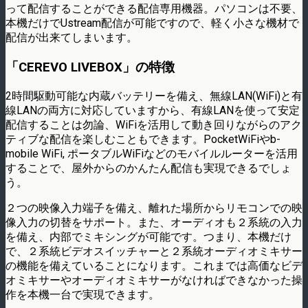
って配信することができる配信専用機器。パソコンは不要、
本機だけでUstream配信が可能ですので、軽く小さな機材で
配信が出来てしまいます。
「CEREVO LIVEBOX」の特徴
2時間駆動可能な内蔵バッテリーを備え、無線LAN(WiFi)と有
線LANの両方に対応していますから、有線LANを使って安定
配信することは勿論、WiFiを活用して動き回りながらのアク
ティブな配信を楽しむこともできます。PocketWiFiやb-
mobile WiFi, ポータブルWiFiなどのモバイルルーターを活用
することで、屋外からのかんたん配信も実現できるでしょ
う。
２つの映像入力端子を備え、離れた場所からリモコンでの映
像入力の切替をサポート。また、オーディオも２系統の入力
を備え、内部でミキシングが可能です。つまり、本機だけ
で、２系統ビデオスイッチャーと２系統オーディオミキサー
の機能を備えていることになります。これまでは高価なビデ
オミキサーやオーディオミキサーがなければできなかった操
作を本機一台で実現できます。