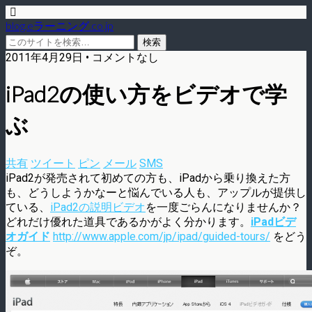
blog.eラーニング.co.jp
2011年4月29日 • コメントなし
iPad2の使い方をビデオで学
ぶ
共有
ツイート
ピン
メール
SMS
iPad2が発売されて初めての方も、iPadから乗り換えた方
も、どうしようかなーと悩んでいる人も、アップルが提供し
ている、
iPad2の説明ビデオ
を一度ごらんになりませんか？
どれだけ優れた道具であるかがよく分かります。
iPadビデ
オガイド
http://www.apple.com/jp/ipad/guided-tours/
をどう
ぞ。