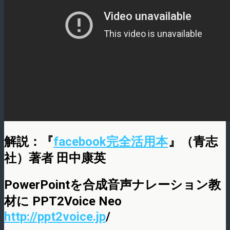
解説：『
facebook完全活用本
』（青志
社）著者 田中康英
PowerPointを合成音声ナレーション教
材に PPT2Voice Neo
http://ppt2voice.jp
/