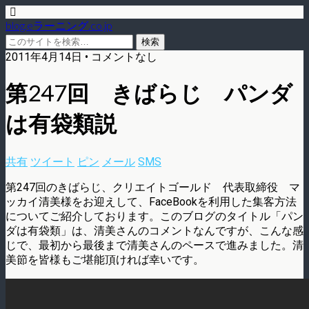
blog.eラーニング.co.jp
2011年4月14日 • コメントなし
第247回 きばらじ パンダ
は有袋類説
共有
ツイート
ピン
メール
SMS
第247回のきばらじ、クリエイトゴールド 代表取締役 マ
ッカイ清美様をお迎えして、FaceBookを利用した集客方法
についてご紹介しております。このブログのタイトル「パン
ダは有袋類」は、清美さんのコメントなんですが、こんな感
じで、最初から最後まで清美さんのペースで進みました。清
美節を皆様もご堪能頂ければ幸いです。