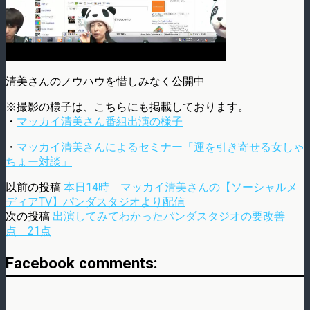
清美さんのノウハウを惜しみなく公開中
※撮影の様子は、こちらにも掲載しております。
・
マッカイ清美さん番組出演の様子
・
マッカイ清美さんによるセミナー「運を引き寄せる女しゃ
ちょー対談」
以前の投稿
本日14時 マッカイ清美さんの【ソーシャルメ
ディアTV】パンダスタジオより配信
次の投稿
出演してみてわかったパンダスタジオの要改善
点 21点
Facebook comments: