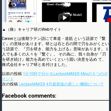
▲（株）キャリア研のWebサイト
Careerとは後期ラテン語にて車道・道筋 という語源で『繋
ぐ』の意味があります。研とは石と石の間で刃をみがくとい
う語源で、『刃を研き、能力を上げる』意味があります。１
人でも多くの人々を『繋ぐ』。 その為に、我々自身が『刃
を研ぎ続け』能力を高めていくという固い決意を込め て、
株式会社キャリア研と名付けました。
以前の投稿
1分10秒で分かるLectureMAKER Miniの５つのポ
イント
次の投稿
LectureMAKER 4月最新版の新しい機能について
Facebook comments: