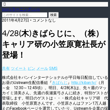
blog.eラーニング.co.jp
2011年4月27日 • コメントなし
4/28(木)きばらじに、（株）
キャリア研の小笠原寛社長が
登場！
共有
ツイート
ピン
メール
SMS
株式会社キバンインターナショナルが平日毎日配信している
お昼のUstream生配信番組『
きばらじ
』
http://kiban.tv/
（月
～金 12:30～12:45頃）。明日、4/28(木)は、先々週のマッ
カイミ清美さん、先週の長瀬葉弓さんに続き、特別ゲストが
登場します。明日のゲストは・・・株式会社キャリア研 代
表取締役 小笠原寛さんです。小笠原さんはファン1万人越
えのFacebookページを運営していたり、Ustreamを企業の採