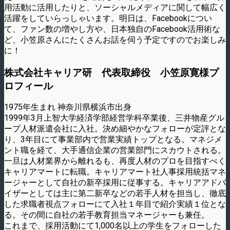
用活動に活用したりと、ソーシャルメディアに関して幅広く
活躍をしていらっしゃいます。明日は、Facebookについ
て、ファン数の増やし方や、日本独自のFacebook活用術な
ど、小笠原さんにたくさんお話を伺う予定ですのでお楽しみ
に！
株式会社キャリア研 代表取締役 小笠原寛様プ
ロフィール
1975年生まれ 神奈川県横浜市出身
1999年3月上智大学経済学部経営学科卒業後、三井物産グル
ープ人材派遣会社に入社。決め細やかなフォローが定評とな
り、3年目にて事業部内で営業実績トップとなる。マネジメ
ント職を経て、大手通信企業の営業部門にスカウトされる。
一旦は人材業界から離れるも、再度人材のプロを目指すべく
キャリアマートに転職。キャリアマート社人事採用統括マネ
ージャーとして自社の新卒採用に従事する。キャリアアドバ
イザーとしては主に第二新卒などの若手人材を担当し、徹底
した求職者視点フォローにて入社１年目で紹介実績１位とな
る。その間に自社の若手教育担当マネージャーも兼任。
これまで、採用活動にて1,000名以上の学生をフォローした