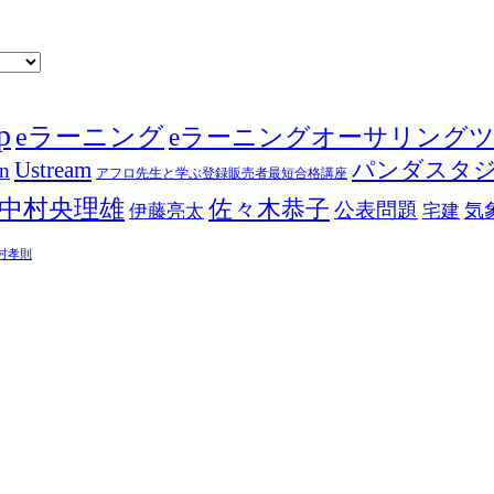
p
eラーニング
eラーニングオーサリング
Ustream
パンダスタ
in
アフロ先生と学ぶ登録販売者最短合格講座
中村央理雄
佐々木恭子
公表問題
伊藤亮太
気
宅建
村孝則