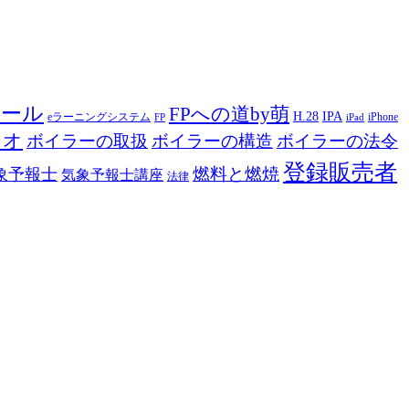
ツール
FPへの道by萌
H.28
IPA
eラーニングシステム
iPhone
FP
iPad
ジオ
ボイラーの取扱
ボイラーの構造
ボイラーの法令
登録販売者
燃料と燃焼
象予報士
気象予報士講座
法律