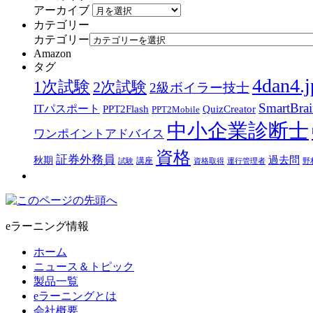
アーカイブ
カテゴリー
カテゴリー
Amazon
タグ
4dan4.j
1次試験
2次試験
2級ボイラー技士
SmartBra
ITパスポート
PPT2Flash
QuizCreator
PPT2Mobile
中小企業診断士
ワンポイントアドバイス
資格
証券外務員
過去問
秋期
講座
試験
資格取得
運行管理者
野
eラーニング情報
ホーム
ニュース＆トピック
製品一覧
eラーニングとは
会社概要