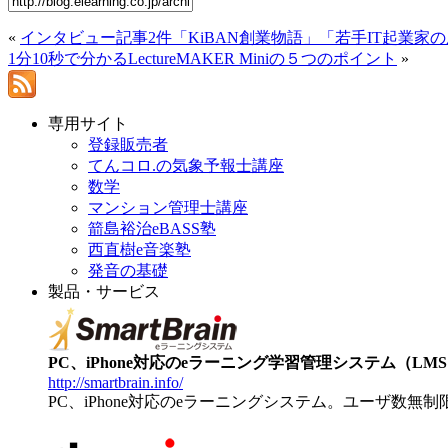
«
インタビュー記事2件「KiBAN創業物語」「若手IT起業
1分10秒で分かるLectureMAKER Miniの５つのポイント
»
専用サイト
登録販売者
てんコロ.の気象予報士講座
数学
マンション管理士講座
箭島裕治eBASS塾
西直樹e音楽塾
発音の基礎
製品・サービス
PC、iPhone対応のeラーニング学習管理システム（LMS）【
http://smartbrain.info/
PC、iPhone対応のeラーニングシステム。ユーザ数無