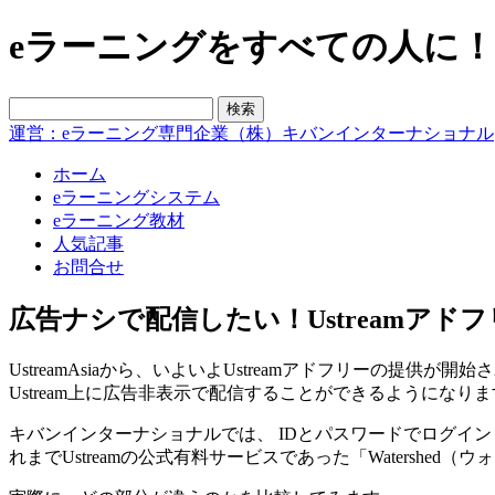
eラーニングをすべての人に！blo
運営：eラーニング専門企業（株）キバンインターナショナル
ホーム
eラーニングシステム
eラーニング教材
人気記事
お問合せ
広告ナシで配信したい！Ustreamアドフリ
UstreamAsiaから、いよいよUstreamアドフリーの提
Ustream上に広告非表示で配信することができるようになり
キバンインターナショナルでは、 IDとパスワードでログイ
れまでUstreamの公式有料サービスであった「Watersh