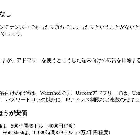
定なし
メンテナンス中であったり落ちてしまったりということがない
いでしょう。
する ことができますが、アドフリーを使うとこうした端末向けの広告を排除するこ
の配信は、Watershedです。Ustreamアドフリーでは、U
dでは、パスワードロック以外に、IPアドレス制限など複数のセ
のほうが安価
hedは、500時間49ドル（4000円程度）
tershedは、11000時間879ドル（7万2千円程度）