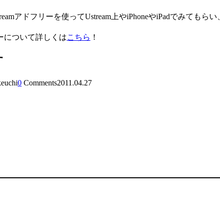
アドフリーを使ってUstream上やiPhoneやiPadでみてもら
ーについて詳しくは
こちら
！
す
keuchi
0
Comments
2011.04.27