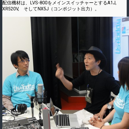
配信機材は、LVS-800をメインスイッチャーとするA1J,
XR520V, そしてNX5J（コンポジット出力）。