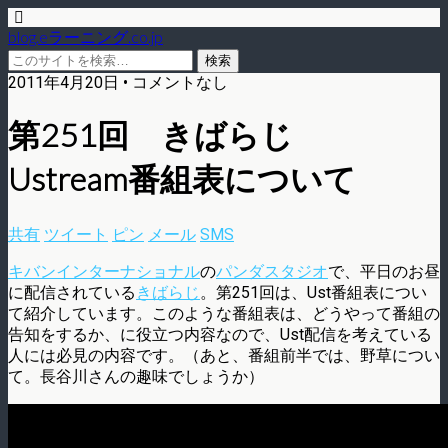
blog.eラーニング.co.jp
2011年4月20日 • コメントなし
第251回 きばらじ
Ustream番組表について
共有
ツイート
ピン
メール
SMS
キバンインターナショナル
の
パンダスタジオ
で、平日のお昼
に配信されている
きばらじ
。第251回は、Ust番組表につい
て紹介しています。このような番組表は、どうやって番組の
告知をするか、に役立つ内容なので、Ust配信を考えている
人には必見の内容です。（あと、番組前半では、野草につい
て。長谷川さんの趣味でしょうか）