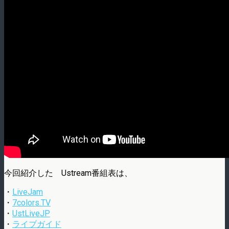
今回紹介した Ustream番組表は、
・
LiveJam
・
7colors.TV
・
UstLiveJP
・
ライブガイド