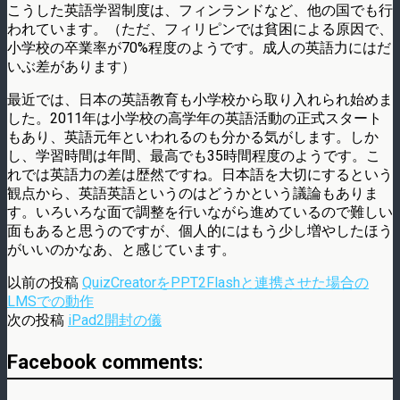
こうした英語学習制度は、フィンランドなど、他の国でも行
われています。（ただ、フィリピンでは貧困による原因で、
小学校の卒業率が70%程度のようです。成人の英語力にはだ
いぶ差があります）
最近では、日本の英語教育も小学校から取り入れられ始めま
した。2011年は小学校の高学年の英語活動の正式スタート
もあり、英語元年といわれるのも分かる気がします。しか
し、学習時間は年間、最高でも35時間程度のようです。こ
れでは英語力の差は歴然ですね。日本語を大切にするという
観点から、英語英語というのはどうかという議論もありま
す。いろいろな面で調整を行いながら進めているので難しい
面もあると思うのですが、個人的にはもう少し増やしたほう
がいいのかなあ、と感じています。
以前の投稿
QuizCreatorをPPT2Flashと連携させた場合の
LMSでの動作
次の投稿
iPad2開封の儀
Facebook comments: