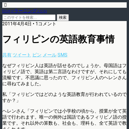
blog.eラーニング.co.jp
2011年4月4日 • 1コメント
フィリピンの英語教育事情
共有
ツイート
ピン
メール
SMS
なぜフィリピン人は英語が話せるのでしょうか。母国語はフ
ィリピノ語で、英語は第二言語なわけですが、それにしても
流暢です。不思議に思ったので、フィリピン人のヘレンさん
に尋ねてみました。
私「フィリピンではどのような英語教育が行われているので
すか？」
ヘレンさん「フィリピンでは小学校の頃から、授業が全て英
語で行われます。唯一の例外は国語であるフィリピノ語の授
業です。それ以外の算数も、社会も、理科も、全て英語で教