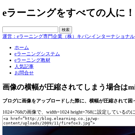
eラーニングをすべての人に！blo
運営：eラーニング専門企業（株）キバンインターナショナル
ホーム
eラーニングシステム
eラーニング教材
人気記事
お問合せ
画像の横幅が圧縮されてしまう場合はmin-
ブログに画像をアップロードした際に、横幅が圧縮されて困
1024×768の画像で、width=1024 height=768に設