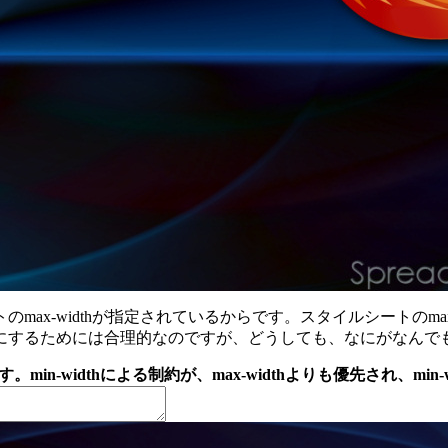
widthが指定されているからです。スタイルシートのmax-wid
にするためには合理的なのですが、どうしても、なにがなんで
min-widthによる制約が、max-widthよりも優先され、m