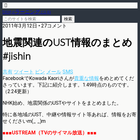
blog.eラーニング.co.jp
2011年3月12日 • 27コメント
地震関連のUST情報のまとめ
#jishin
共有
ツイート
ピン
メール
SMS
FacebookでKowada Kaoriさんが
貴重な情報
をめとめてくだ
さっています。下記に紹介します。1:49時点のものです。
（2:24更新）
NHK始め、地震関係のUSTやサイトをまとめました。
特に各地域のUST、中継や情報サイト等あれば、情報をお寄
せくださいm(_ _)m
■■■USTREAM（TVのサイマル放送）■■■