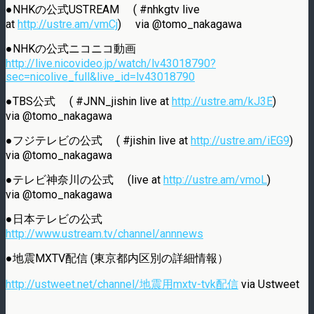
●NHKの公式USTREAM ( #nhkgtv live
at
http://ustre.am/vmCj
) via @tomo_nakagawa
●NHKの公式ニコニコ動画
http://live.nicovideo.jp/watch/lv43018790?
sec=nicolive_full&live_id=lv43018790
●TBS公式 ( #JNN_jishin live at
http://ustre.am/kJ3E
)
via @tomo_nakagawa
●フジテレビの公式 ( #jishin live at
http://ustre.am/iEG9
)
via @tomo_nakagawa
●テレビ神奈川の公式 (live at
http://ustre.am/vmoL
)
via @tomo_nakagawa
●日本テレビの公式
http://www.ustream.tv/channel/annnews
●地震MXTV配信 (東京都内区別の詳細情報）
http://ustweet.net/channel/地震用mxtv-tvk配信
via Ustweet