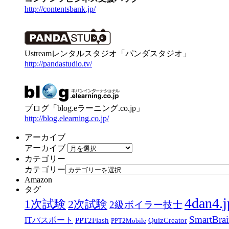
http://contentsbank.jp/
Ustreamレンタルスタジオ「パンダスタジオ」
http://pandastudio.tv/
ブログ「blog.eラーニング.co.jp」
http://blog.elearning.co.jp/
アーカイブ
アーカイブ
カテゴリー
カテゴリー
Amazon
タグ
4dan4.j
1次試験
2次試験
2級ボイラー技士
SmartBra
ITパスポート
PPT2Flash
QuizCreator
PPT2Mobile