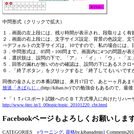
中問形式（クリックで拡大）
１．画面の左上段には、残り時間が表示され、段取りよく有
２．画面の右上段には、文字サイズ設定、背景の色設定、文
⇒デフォルトの文字サイズは、10ですので、私の場合には、
３．中問形式は、85問－100問まで、画面内に4つの問題が表
４．選択肢は、設問の下で、「ア」・「イ」・「ウ」・「エ
５．回答の漏れが無いのかの確認は、設問の下にあるスクロ
６．「終了ボタン」をクリックすると「終了してもいいです
同僚の金さんとの本番試験は、来月17日で、あと一ヶ月あま
放送「きばらじ」
(http://kiban.tv/)での勉強会も
＊「ＩＴパスポート試験へのＣＢＴ方式導入に向けたリハー
http://www.jitec.jp/1_00topic/topic_20101220_cbt.html
Facebookページもよろしくお願いしま
CATEGORIES
eラーニング
,
資格
by.kibanadmin
1
Comments
201