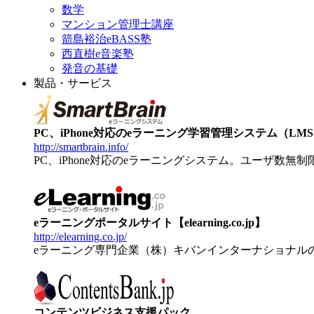
数学
マンション管理士講座
箭島裕治eBASS塾
西直樹e音楽塾
発音の基礎
製品・サービス
PC、iPhone対応のeラーニング学習管理システム（LMS）【
http://smartbrain.info/
PC、iPhone対応のeラーニングシステム。ユーザ数無
eラーニングポータルサイト【elearning.co.jp】
http://elearning.co.jp/
eラーニング専門企業（株）キバンインターナショナル
コンテンツビジネス支援パック