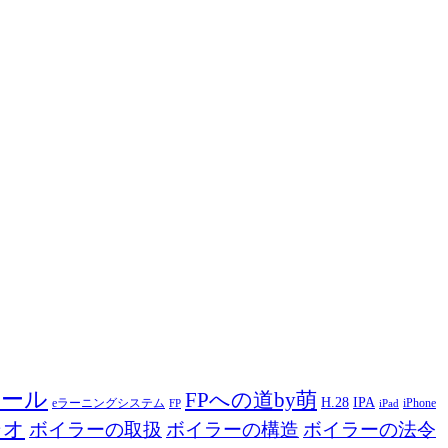
ツール
FPへの道by萌
H.28
IPA
eラーニングシステム
iPhone
FP
iPad
ジオ
ボイラーの取扱
ボイラーの構造
ボイラーの法令