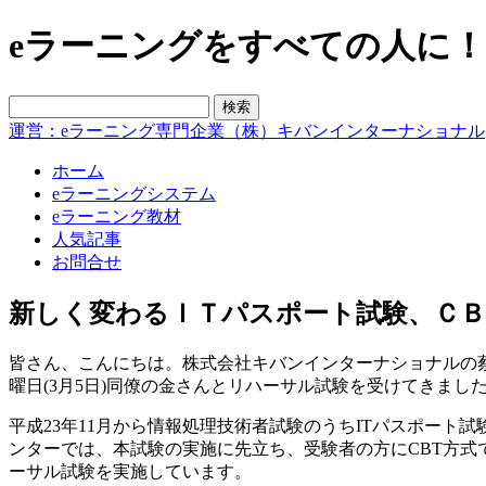
eラーニングをすべての人に！blo
運営：eラーニング専門企業（株）キバンインターナショナル
ホーム
eラーニングシステム
eラーニング教材
人気記事
お問合せ
新しく変わるＩＴパスポート試験、Ｃ
皆さん、こんにちは。株式会社キバンインターナショナルの
曜日(3月5日)同僚の金さんとリハーサル試験を受けてきまし
平成23年11月から情報処理技術者試験のうちITパスポート試験に
ンターでは、本試験の実施に先立ち、受験者の方にCBT方式で
ーサル試験を実施しています。