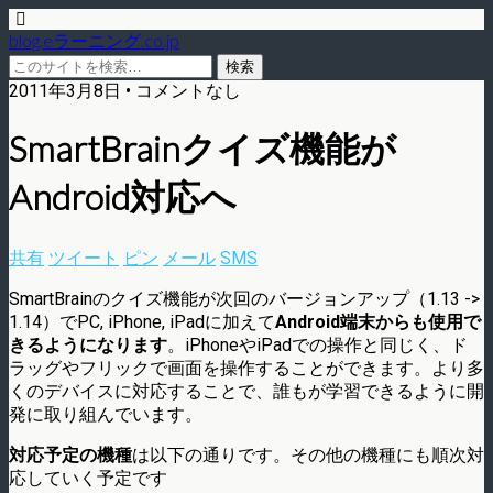
blog.eラーニング.co.jp
2011年3月8日 • コメントなし
SmartBrainクイズ機能が
Android対応へ
共有
ツイート
ピン
メール
SMS
SmartBrainのクイズ機能が次回のバージョンアップ（1.13 ->
1.14）でPC, iPhone, iPadに加えて
Android端末からも使用で
きるようになります
。iPhoneやiPadでの操作と同じく、ド
ラッグやフリックで画面を操作することができます。より多
くのデバイスに対応することで、誰もが学習できるように開
発に取り組んでいます。
対応予定の機種
は以下の通りです。その他の機種にも順次対
応していく予定です