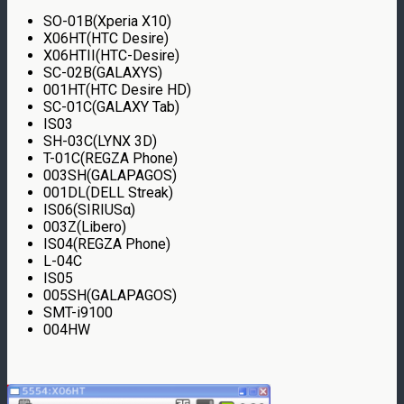
SO-01B(Xperia X10)
X06HT(HTC Desire)
X06HTII(HTC-Desire)
SC-02B(GALAXYS)
001HT(HTC Desire HD)
SC-01C(GALAXY Tab)
IS03
SH-03C(LYNX 3D)
T-01C(REGZA Phone)
003SH(GALAPAGOS)
001DL(DELL Streak)
IS06(SIRIUSα)
003Z(Libero)
IS04(REGZA Phone)
L-04C
IS05
005SH(GALAPAGOS)
SMT-i9100
004HW