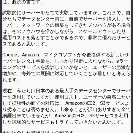
は、必読の書です。
試験的にサーバーをたてて実験していますが、これまで、自
分たちでデータセンター内に、自前でサーバーを購入し、サ
ーバー、ネットワークの構築をしてきたノウハウがある場合
は、そのノウハウを活かしながら、スケールアウトしたり、
運用コストを落とすことができるので、非常に優れたサービ
スであると思います。
Google、Amazon、マイクロソフトが今後提供する新しいサ
ーバーレンタル事業を、しっかり視野に入れながら、eラー
ニングのサービスを設計していかないと、ユーザーの急激な
増加や、海外での展開に対応していくことが難しいと考えら
れます。
現在、私たちは日本のある最大手のデータセンターでサーバ
ーを運用していますが、運用コスト、ユーザーの急増にたい
して拡張性の面での対応は、 AmazonのEC2、S3サービスよ
り劣ることは否めません。出来ることが沢山ありすぎて全て
網羅出来ていませんが、AmazonのEC2、S3サービスを利用
した試験的なサービスもトライしていきたいと思います。
今回紹介した書籍は以下の物です。