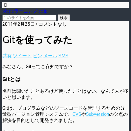
blog.eラーニング.co.jp
2011年2月25日 • コメントなし
Gitを使ってみた
共有
ツイート
ピン
メール
SMS
みなさん、Gitってご存知ですか？
Gitとは
名前は聞いたことあるけど使ったことはない、なんて人が多
いと思います。
Gitは、プログラムなどのソースコードを管理するための分
散型バージョン管理システムで、
CVS
や
Subversion
の欠点の
解決を目的として開発されました。