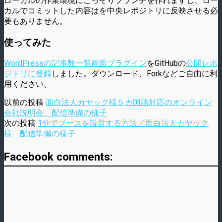
ローカルの作業環境にこっそりブランチを作れますし、ロー
カルでコミットした内容はを中央レポジトリに反映させる必
要もありません。
使ってみた
WordPressの記事数一覧画面プラグイン
をGitHubの
公開レポ
ジトリに登録
しました。ダウンロード、Forkなどご自由に利
用ください。
以前の投稿
面白法人カヤック様５カ国語対応のオンライン
会社説明会、配信準備の様子
次の投稿
1分でブースを設営する方法／面白法人カヤック
様 配信準備の様子
Facebook comments: