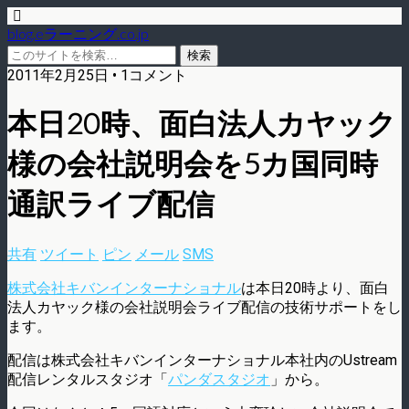
blog.eラーニング.co.jp
2011年2月25日 • 1コメント
本日20時、面白法人カヤック
様の会社説明会を5カ国同時
通訳ライブ配信
共有
ツイート
ピン
メール
SMS
株式会社キバンインターナショナル
は本日20時より、面白
法人カヤック様の会社説明会ライブ配信の技術サポートをし
ます。
配信は株式会社キバンインターナショナル本社内のUstream
配信レンタルスタジオ「
パンダスタジオ
」から。