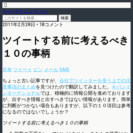
blog.eラーニング.co.jp
2011年2月28日 • 18コメント
ツイートする前に考えるべき
１０の事柄
共有
ツイート
ピン
メール
SMS
ちょっと古い記事ですが、
会社でツイッターを使う上での注
意事項のまとめ
を見つけたので翻訳してみました。
キバンイ
ンターナショナル
では、積極的に情報公開を進めております
が、出すべき情報と出すべきではない情報があります。簡単
に判断がつかない場合もありますが、以下の１０項目は参考
になるのではないでしょうか？
ツイートする前に考えるべき１０の事柄