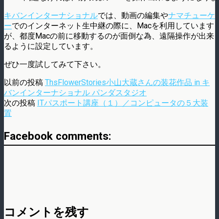
キバンインターナショナル
では、動画の編集や
ナマチューケ
ー
でのインターネット生中継の際に、Macを利用しています
が、都度Macの前に移動するのが面倒な為、遠隔操作が出来
るように設定しています。
ぜひ一度試してみて下さい。
以前の投稿
ThsFlowerStories小山大蔵さんの装花作品 in キ
バンインターナショナル パンダスタジオ
次の投稿
ITパスポート講座（１）／コンピュータの５大装
置
Facebook comments:
コメントを残す