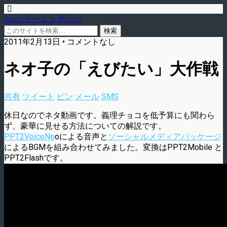
blog.eラーニング.co.jp
2011年2月13日 • コメントなし
ネオ子の「えびたい」大作戦
共有
ツイート
ピン
メール
SMS
休日なのでネタ動画です。義理チョコを低予算にも関わら
ず、豪華に見せる方法についての解説です。
PPT2VoiceNe
oによる音声と
ソーシャルメディアパッケージ
によるBGMを組み合わせてみました。変換はPPT2Mobile と
PPT2Flashです。