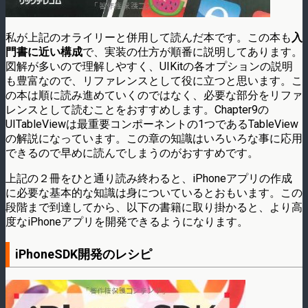
私が上記のオライリーと併用して読んだ本です。この本も
入
門書に近い構成
で、実装の仕方が順番に説明してあります。
図解が多いので理解しやすく、UIKitの各オプションの説明
も豊富なので、リファレンスとして役に立つと思います。こ
の本は順に読み進めていくのではなく、必要な部分をリファ
レンスとして読むことをおすすめします。Chapter9の
UITableViewは最重要コンポーネントの1つであるTableView
の解説になっています。この章の知識はいろいろな事に応用
できるので早めに読んでしまうのがおすすめです。
上記の２冊をひと通り読み終わると、iPhoneアプリの作成
に必要な基本的な知識は身についているとおもいます。この
段階まで到達してから、以下の書籍に取り掛かると、より高
度なiPhoneアプリを開発できるようになります。
iPhoneSDK開発のレシピ