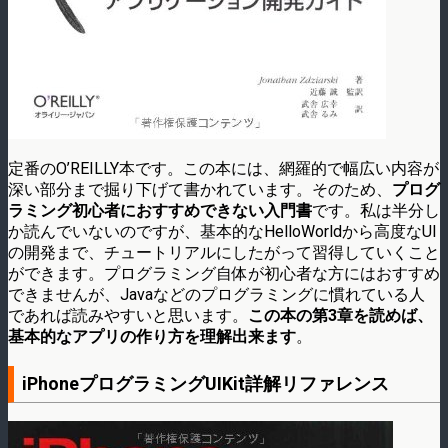
定番のO’REILLY本です。この本には、網羅的で幅広い内容が
深い部分まで掘り下げて書かれています。そのため、
プログ
ラミング初心者におすすめできない入門書
です。私は半分し
か読んでいないのですが、基本的なHelloWorldから高度なUI
の開発まで、チュートリアルにしたがって習得していくこと
ができます。プログラミング自体が初心者な方にはおすすめ
できませんが、Javaなどのプログラミングに慣れている人
であれば読みやすいと思います。
この本の第3章を読めば、
基本的なアプリの作り方を理解出来ます
。
iPhoneプログラミングUIKit詳解リファレンス