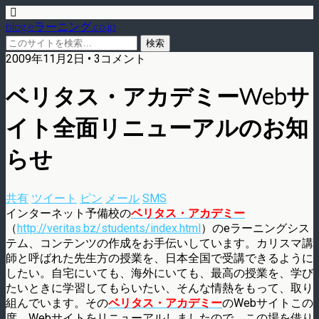
blog.eラーニング.co.jp
2009年11月2日 • 3コメント
ベリタス・アカデミーWebサ
イト全面リニューアルのお知
らせ
共有
ツイート
ピン
メール
SMS
インターネット予備校の
ベリタス・アカデミー
（
http://veritas.bz/students/index.html
）のeラーニングシス
テム、コンテンツの作成をお手伝いしています。カリスマ講
師と呼ばれた先生方の授業を、日本全国で受講できるように
したい。自宅にいても、海外にいても、最高の授業を、学び
たいときに学習してもらいたい、そんな情熱をもって、取り
組んでいます。その
ベリタス・アカデミー
のWebサイトこの
度、Webサイトをリニューアルしましたので、この場を借り