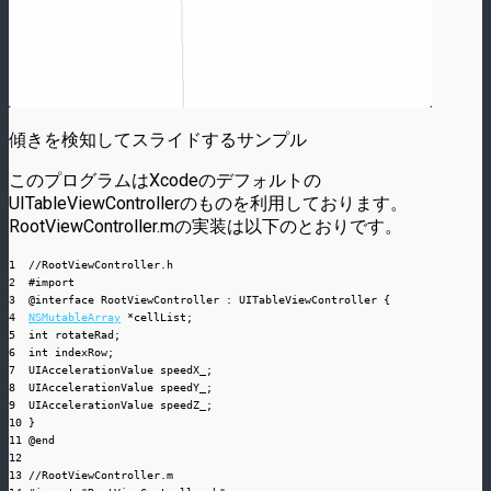
傾きを検知してスライドするサンプル
このプログラムはXcodeのデフォルトの
UITableViewControllerのものを利用しております。
RootViewController.mの実装は以下のとおりです。
1
//RootViewController.h
2
#import
3
@interface
RootViewController
:
UITableViewController
{
4
NSMutableArray
*
cellList;
5
int
rotateRad;
6
int
indexRow;
7
UIAccelerationValue speedX_;
8
UIAccelerationValue speedY_;
9
UIAccelerationValue speedZ_;
10
}
11
@end
12
13
//RootViewController.m