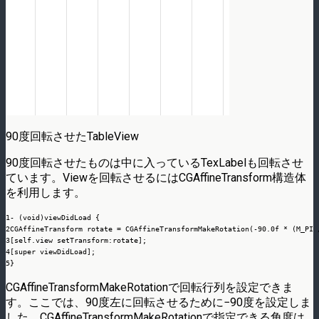
90度回転させたTableView
90度回転させたものは中に入っているTexLabelも回転させ
ています。Viewを回転させるにはCGAffineTransform構造体
を利用します。
1
-
(
void
)
viewDidLoad
{
2
CGAffineTransform rotate
=
CGAffineTransformMakeRotation
(
-
90.0f
*
(
M_PI
3
[
self.view setTransform
:
rotate
]
;
4
[
super viewDidLoad
]
;
5
}
CGAffineTransformMakeRotationで回転行列を設定できま
す。ここでは、90度左に回転させるために−90度を設定しま
した。CGAffineTransformMakeRotationで指定できる角度は