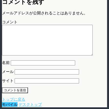
コメントを残す
42
accelemeter.updateInterval
=
0.5
;
43
accelemeter.delegate
=
self;
44
}
45
メールアドレスが公開されることはありません。
46
-
(
void
)
viewWillDisappear
:
(
BOOL
)
animated
{
47
[
super viewWillDisappear
:
animated
]
;
コメント
48
UIAccelerometer
*
accelemeter
=
[
UIAccelerometer sharedAccelerometer
]
;
49
accelemeter.delegate
=
nil
;
50
}
51
52
-
(
void
)
accelerometer
:
(
UIAccelerometer
*
)
accelerometer didAccelerate
:
(
53
speedX_
=
acceleration.x;
54
speedY_
=
acceleration.y;
55
speedZ_
=
acceleration.z;
56
rotateRad
=
90
+
atan2
(
speedZ_,speedX_
)
*
180
/
M_PI;
57
名前
58
if
(
rotateRad
&
gt;
30
)
indexRow
++
;
59
else
if
(
rotateRad
&
lt;
-
30
)
indexRow
--
;
60
if
(
indexRow
&
lt;
0
)
indexRow
=
0
;
if
(
indexRow
&
gt;
=
[
cellList count
]
)
inde
メール
61
NSIndexPath
*
indexPath
=
[
NSIndexPath
indexPathForRow
:
indexRow inSecti
62
[
self.tableView scrollToRowAtIndexPath
:
indexPath atScrollPosition
:
UITa
サイト
63
}
64
65
// Override to allow orientations other than the default portrait orie
66
-
(
BOOL
)
shouldAutorotateToInterfaceOrientation
:
(
UIInterfaceOrientation
67
// Return YES for supported orientations.
トップに戻る
68
return
(
interfaceOrientation
==
UIInterfaceOrientationPortrait
)
;
モバイル
デスクトップ
69
}