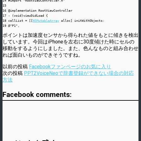
14
#import "RootViewController.h"
15
16
@implementation
RootViewController
17
-
(
void
)
viewDidLoad
{
18
cellList
=
[
[
NSMutableArray
alloc
]
initWithObjects
:
19
@
"P1"
,
20
@
"P2"
,
ポイントは加速度センサから得られた値をもとに傾きを検出
21
@
"P3"
,
しています。今回はiPhoneを左右に30度傾けた時にセルの
22
@
"P4"
,
23
@
"P5"
,
移動をするようにしました。また、色んなものと組み合わせ
24
@
"P6"
,
れば面白いものができそうですね。
25
@
"P7"
,
26
@
"P8"
,
以前の投稿
Facebookファンページのお気に入り
27
@
"P9"
,
28
@
"P10"
,
次の投稿
PPT2VoiceNeoで辞書登録ができない場合の対応
29
nil
]
;
方法
30
31
indexRow
=
0
;
32
CGAffineTransform rotate
=
CGAffineTransformMakeRotation
(
-
90.0f
*
(
M_
Facebook comments:
33
[
self.view setTransform
:
rotate
]
;
34
[
self.tableView setScrollEnabled
:
NO
]
;
35
[
super viewDidLoad
]
;
36
}
37
38
-
(
void
)
viewWillAppear
:
(
BOOL
)
animated
{
39
[
super viewWillAppear
:
animated
]
;
40
speedX_
=
speedY_
=
0.0
;
41
UIAccelerometer
*
accelemeter
=
[
UIAccelerometer sharedAccelerometer
]
;