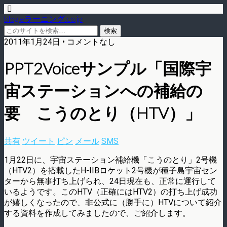
blog.eラーニング.co.jp
2011年1月24日 • コメントなし
PPT2Voiceサンプル「国際宇
宙ステーションへの補給の
要 こうのとり（HTV）」
共有
ツイート
ピン
メール
SMS
1月22日に、宇宙ステーション補給機「こうのとり」2号機
（HTV2）を搭載したH-IIBロケット2号機が種子島宇宙セン
ターから無事打ち上げられ、24日現在も、正常に運行して
いるようです。このHTV（正確にはHTV2）の打ち上げ成功
が嬉しくなったので、非公式に（勝手に）HTVについて紹介
する資料を作成してみましたので、ご紹介します。