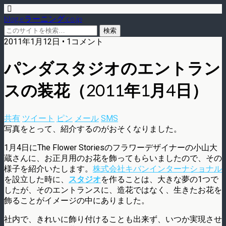
blog.eラーニング.co.jp
2011年1月12日 • 1コメント
パンダスタジオのエントラン
スの装花（2011年1月4日）
共有
ツイート
ピン
メール
SMS
写真をとって、紹介するのがおそくなりました。
1月4日にThe Flower Storiesのフラワーデザイナーの小山大
蔵さんに、お正月用のお花を飾ってもらいましたので、その
様子を紹介いたします。
株式会社キバンインターナショナル
を設立した時に、
スタジオ
を作ることは、大きな夢の1つで
したが、そのエントランスに、造花ではなく、生きたお花を
飾ることがイメージの中にありました。
社内で、きれいに飾り付けることも出来ず、いつか実現させ