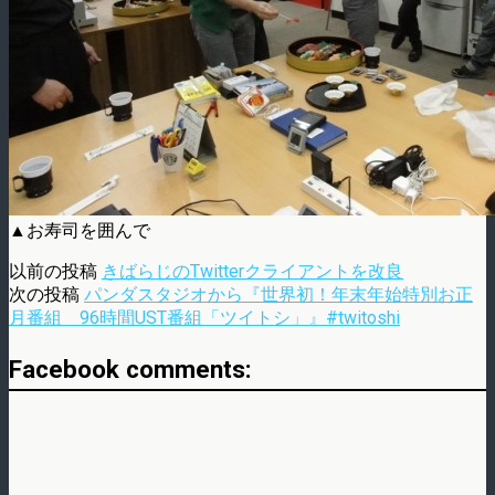
▲お寿司を囲んで
以前の投稿
きばらじのTwitterクライアントを改良
次の投稿
パンダスタジオから『世界初！年末年始特別お正
月番組 96時間UST番組「ツイトシ」』#twitoshi
Facebook comments: