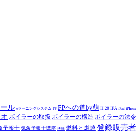
ツール
FPへの道by萌
H.28
IPA
eラーニングシステム
iPhone
FP
iPad
ジオ
ボイラーの取扱
ボイラーの構造
ボイラーの法令
登録販売者
燃料と燃焼
象予報士
気象予報士講座
法律