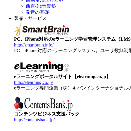
西直樹e音楽塾
発音の基礎
製品・サービス
PC、iPhone対応のeラーニング学習管理システム（LMS）【
http://smartbrain.info/
PC、iPhone対応のeラーニングシステム。ユーザ数無
eラーニングポータルサイト【elearning.co.jp】
http://elearning.co.jp/
eラーニング専門企業（株）キバンインターナショナル
コンテンツビジネス支援パック
http://contentsbank.jp/