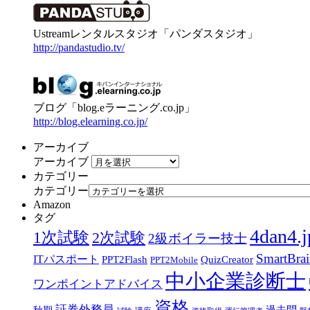
Ustreamレンタルスタジオ「パンダスタジオ」
http://pandastudio.tv/
ブログ「blog.eラーニング.co.jp」
http://blog.elearning.co.jp/
アーカイブ
アーカイブ
カテゴリー
カテゴリー
Amazon
タグ
4dan4.j
1次試験
2次試験
2級ボイラー技士
SmartBra
ITパスポート
PPT2Flash
QuizCreator
PPT2Mobile
中小企業診断士
ワンポイントアドバイス
資格
証券外務員
過去問