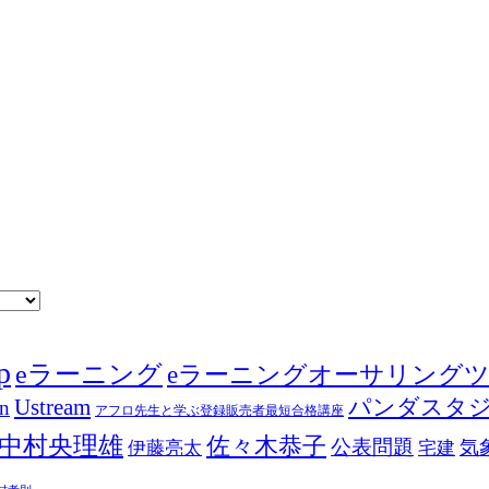
p
eラーニング
eラーニングオーサリング
Ustream
パンダスタ
in
アフロ先生と学ぶ登録販売者最短合格講座
中村央理雄
佐々木恭子
公表問題
伊藤亮太
気
宅建