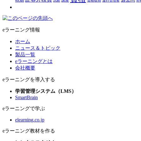
秋期
講座
試験
資格取得
運行管理者
野
eラーニング情報
ホーム
ニュース＆トピック
製品一覧
eラーニングとは
会社概要
eラーニングを導入する
学習管理システム（LMS）
SmartBrain
eラーニングで学ぶ
elearning.co.jp
eラーニング教材を作る