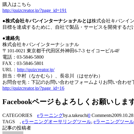
購入はこちら
http://quizcreator.jp/?page_id=191
●株式会社キバンインターナショナルとは
株式会社キバンインタ
目標を達成するために、自社で製品・サービスを開発するだ
●連絡先
株式会社キバンインターナショナル
〒101-0021 東京都千代田区外神田6-7-3 セイコービル4F
電話：03-5846-5800
FAX：03-5846-5801
URL：
http://quizcreator.jp/
担当：中村（なかむら）、長谷川（はせがわ）
お問合せ先：下記のお問い合わせフォームよりお問い合わせ
http://quizcreator.jp/?page_id=16
Facebookページもよろしくお願いしま
CATEGORIES
eラーニング
by.a.takeuchi
0
Comments
2009.10.28
TAGS ,
eラーニングオーサリングツール
,
eラーニングツール
記事の投稿者