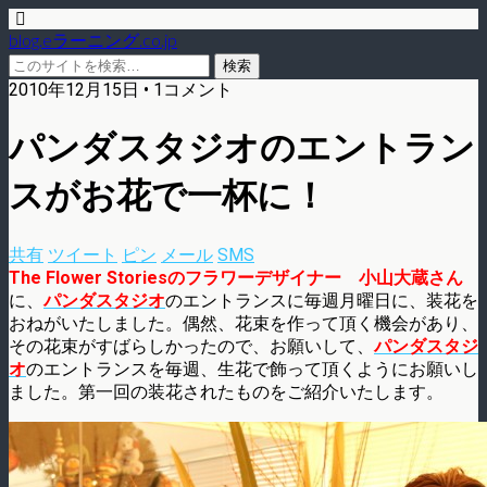
blog.eラーニング.co.jp
2010年12月15日 • 1コメント
パンダスタジオのエントラン
スがお花で一杯に！
共有
ツイート
ピン
メール
SMS
The Flower Storiesのフラワーデザイナー 小山大蔵さん
に、
パンダスタジオ
のエントランスに毎週月曜日に、装花を
おねがいたしました。偶然、花束を作って頂く機会があり、
その花束がすばらしかったので、お願いして、
パンダスタジ
オ
のエントランスを毎週、生花で飾って頂くようにお願いし
ました。第一回の装花されたものをご紹介いたします。