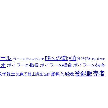
ツール
FPへの道by萌
H.28
IPA
eラーニングシステム
iPhone
FP
iPad
ジオ
ボイラーの取扱
ボイラーの構造
ボイラーの法令
登録販売者
燃料と燃焼
象予報士
気象予報士講座
法律