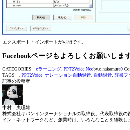
エクスポート・インポートが可能です。
Facebookページもよろしくお願いしま
CATEGORIES
eラーニング
,
PPT2Voice Neo
by.o.nakamura
0
Co
TAGS ,
PPT2Voice
,
ナレーション自動録音
,
自動録音
,
辞書フ
記事の投稿者
中村 央理雄
株式会社キバンインターナショナルの取締役。代表取締役の西
イン・ネットワークなど、創業時は、いろんなことを経験し