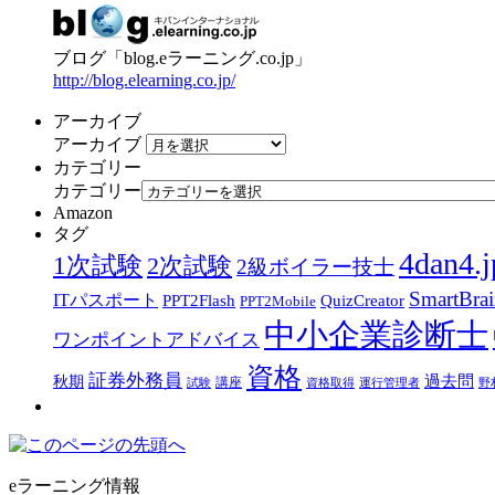
ブログ「blog.eラーニング.co.jp」
http://blog.elearning.co.jp/
アーカイブ
アーカイブ
カテゴリー
カテゴリー
Amazon
タグ
4dan4.j
1次試験
2次試験
2級ボイラー技士
SmartBra
ITパスポート
PPT2Flash
QuizCreator
PPT2Mobile
中小企業診断士
ワンポイントアドバイス
資格
証券外務員
過去問
秋期
講座
試験
資格取得
運行管理者
野
eラーニング情報