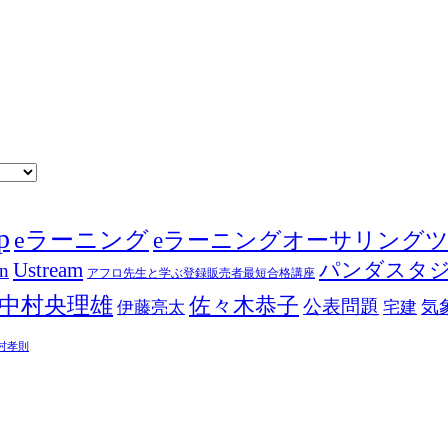
p
eラーニング
eラーニングオーサリング
Ustream
パンダスタ
in
アフロ先生と学ぶ登録販売者最短合格講座
中村央理雄
佐々木恭子
公表問題
伊藤亮太
気
宅建
村孝則