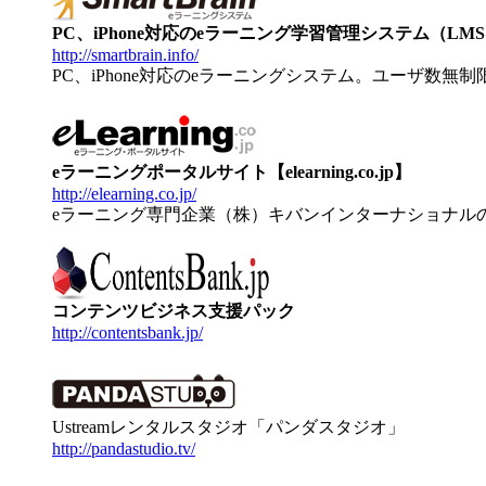
PC、iPhone対応のeラーニング学習管理システム（LMS）【
http://smartbrain.info/
PC、iPhone対応のeラーニングシステム。ユーザ数無
eラーニングポータルサイト【elearning.co.jp】
http://elearning.co.jp/
eラーニング専門企業（株）キバンインターナショナル
コンテンツビジネス支援パック
http://contentsbank.jp/
Ustreamレンタルスタジオ「パンダスタジオ」
http://pandastudio.tv/