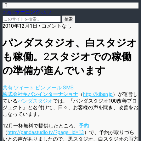
blog.eラーニング.co.jp
2010年12月1日 • コメントなし
パンダスタジオ、白スタジオ
も稼働。2スタジオでの稼働
の準備が進んでいます
共有
ツイート
ピン
メール
SMS
株式会社キバンインターナショナ
（
http://kiban.jp
）が運営し
ている
パンダスタジオ
では、『パンダスタジオ100改善プロ
ジェクト』と名付けて、日々、お客様の声を聞き、改善をお
こなっています。
12月一杯無料で提供したところ、
予約
（
http://pandastudio.tv/?page_id=13
）で、予約が取りづら
いとの声がありましたので、黒スタジオ、白スタジオの両方