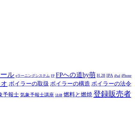
ツール
FPへの道by萌
H.28
IPA
eラーニングシステム
iPhone
FP
iPad
ジオ
ボイラーの取扱
ボイラーの構造
ボイラーの法令
登録販売者
燃料と燃焼
象予報士
気象予報士講座
法律