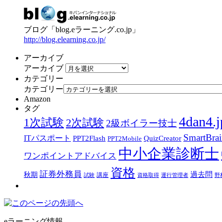
ブログ「blog.eラーニング.co.jp」
http://blog.elearning.co.jp/
アーカイブ
アーカイブ
カテゴリー
カテゴリー
Amazon
タグ
4dan4.j
1次試験
2次試験
2級ボイラー技士
SmartBra
ITパスポート
PPT2Flash
QuizCreator
PPT2Mobile
中小企業診断士
ワンポイントアドバイス
資格
証券外務員
過去問
秋期
講座
試験
資格取得
運行管理者
野
eラーニング情報