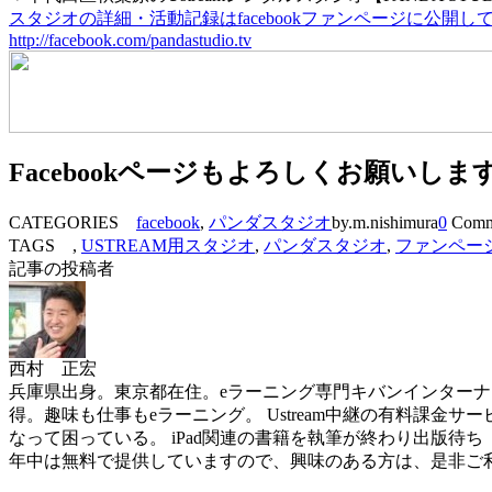
スタジオの詳細・活動記録はfacebookファンページに公開
http://facebook.com/pandastudio.tv
Facebookページもよろしくお願いしま
CATEGORIES
facebook
,
パンダスタジオ
by.m.nishimura
0
Comm
TAGS ,
USTREAM用スタジオ
,
パンダスタジオ
,
ファンペー
記事の投稿者
西村 正宏
兵庫県出身。東京都在住。eラーニング専門キバンインターナショナル( 
得。趣味も仕事もeラーニング。 Ustream中継の有料課金サービスを世界
なって困っている。 iPad関連の書籍を執筆が終わり出版待ち（ソフトバン
年中は無料で提供していますので、興味のある方は、是非ご