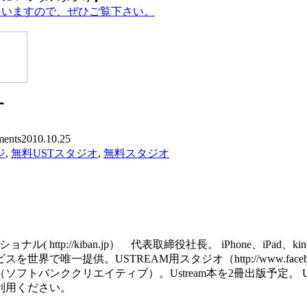
していますので、ぜひご覧下さい。
す
ents
2010.10.25
ジ
,
無料USTスタジオ
,
無料スタジオ
http://kiban.jp） 代表取締役社長。 iPhone、iPa
で唯一提供。USTREAM用スタジオ（http://www.facebook
ククリエイティブ）。Ustream本を2冊出版予定。 USTREAM用の
利用ください。