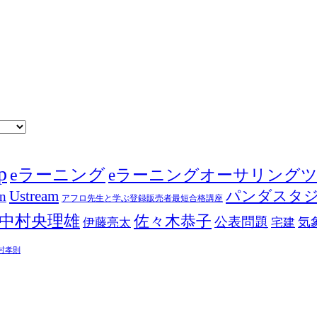
p
eラーニング
eラーニングオーサリング
Ustream
パンダスタ
in
アフロ先生と学ぶ登録販売者最短合格講座
中村央理雄
佐々木恭子
公表問題
伊藤亮太
気
宅建
村孝則