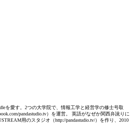
d、kindleを愛す。2つの大学院で、情報工学と経営学の修士号取
.com/pandastudio.tv）を運営。 英語がなぜか関西弁訛りに
スタジオ（http://pandastudio.tv/）を作り、2010