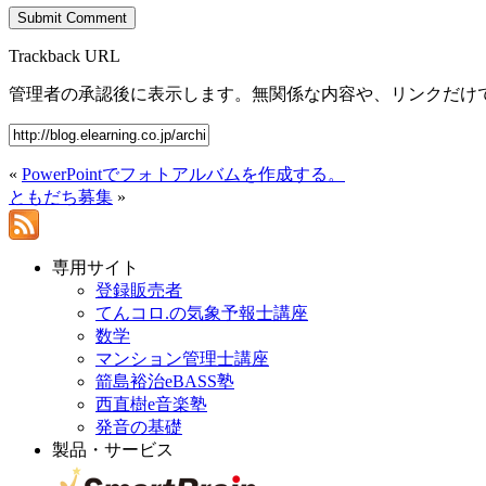
Trackback URL
管理者の承認後に表示します。無関係な内容や、リンクだけ
«
PowerPointでフォトアルバムを作成する。
ともだち募集
»
専用サイト
登録販売者
てんコロ.の気象予報士講座
数学
マンション管理士講座
箭島裕治eBASS塾
西直樹e音楽塾
発音の基礎
製品・サービス