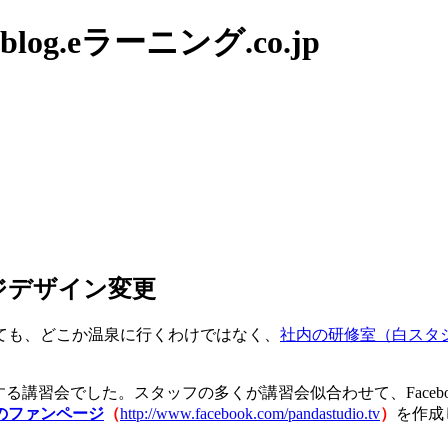
g.eラーニング.co.jp
ージデザイン変更
ても、どこか温泉に行くわけではなく、
社内の研修室（白スタ
関する講習会でした。スタッフの多くが講習会似合わせて、Face
のファンページ
（
http://www.facebook.com/pandastudio.tv
）
を作成