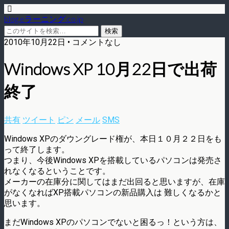
blog.eラーニング.co.jp
2010年10月22日 • コメントなし
Windows XP 10月22日で出荷
終了
共有
ツイート
ピン
メール
SMS
Windows XPのダウングレード権が、本日１０月２２日をも
って終了します。
つまり、今後Windows XPを搭載しているパソコンは発売さ
れなくなるということです。
メーカーの在庫分に関してはまだ出回ると思いますが、在庫
がなくなればXP搭載パソコンの新品購入は 難しくなるかと
思います。
まだWindows XPのパソコンでないと困るっ！という方は、