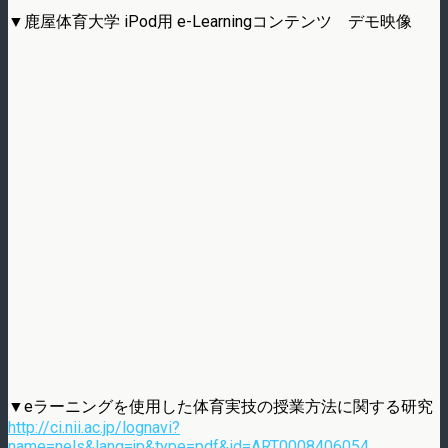
▼鹿屋体育大学 iPod用 e-Learningコンテンツ デモ映像
▼eラーニングを使用した体育実技の授業方法に関する研究
http://ci.nii.ac.jp/lognavi?
name=nels&lang=jp&type=pdf&id=ART0008406054