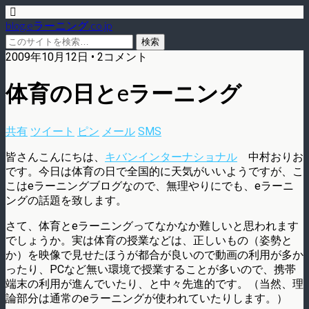
blog.eラーニング.co.jp
2009年10月12日 • 2コメント
体育の日とeラーニング
共有
ツイート
ピン
メール
SMS
皆さんこんにちは、
キバンインターナショナル
中村おりお
です。今日は体育の日で全国的に天気がいいようですが、こ
こはeラーニングブログなので、無理やりにでも、eラーニ
ングの話題を致します。
さて、体育とeラーニングってなかなか難しいと思われます
でしょうか。実は体育の授業などは、正しいもの（姿勢と
か）を映像で見せたほうが都合が良いので動画の利用が多か
ったり、PCなど無い環境で授業することが多いので、携帯
端末の利用が進んでいたり、と中々先進的です。（当然、理
論部分は通常のeラーニングが使われていたりします。）