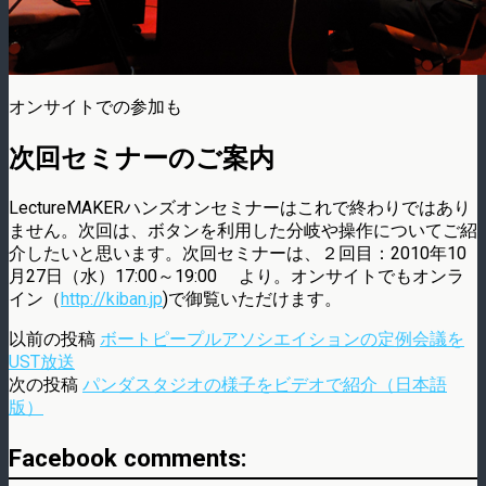
オンサイトでの参加も
次回セミナーのご案内
LectureMAKERハンズオンセミナーはこれで終わりではあり
ません。次回は、ボタンを利用した分岐や操作についてご紹
介したいと思います。次回セミナーは、２回目：2010年10
月27日（水）17:00～19:00 より。オンサイトでもオンラ
イン（
http://kiban.jp
)で御覧いただけます。
以前の投稿
ボートピープルアソシエイションの定例会議を
UST放送
次の投稿
パンダスタジオの様子をビデオで紹介（日本語
版）
Facebook comments: