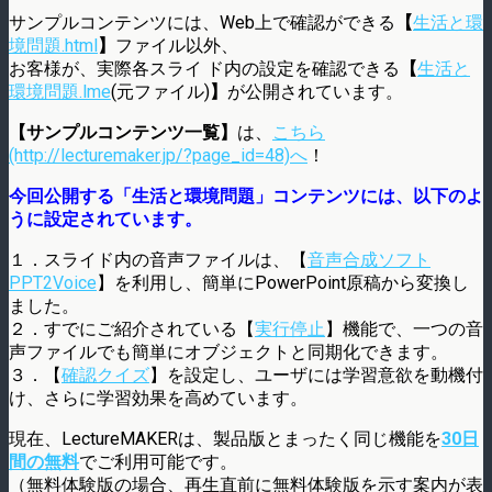
サンプルコンテンツには、Web上で確認ができる
【
生活と環
境問題.html
】
ファイル以外、
お客様が、実際各スライ ド内の設定を確認できる
【
生活と
環境問題.lme
(元ファイル)
】
が公開されています。
【サンプルコンテンツ一覧】
は、
こちら
(http://lecturemaker.jp/?page_id=48)へ
！
今回公開する「生活と環境問題」コンテンツには、以下のよ
うに設定されています。
１．スライド内の音声ファイルは、【
音声合成
ソフト
PPT2Voice
】を利用し、簡単にPowerPoint原稿から変換し
ました。
２．すでにご紹介されている【
実行停止
】機能で、
一つの音
声ファイルでも簡単に
オブジェクトと同期化できます。
３．【
確認クイズ
】を設定し、ユーザには学習意欲を動機付
け、さらに学習効果を高めています。
現在、LectureMAKERは、製品版とまったく同じ機能を
30日
間の無料
でご利用可能です。
（無料体験版の場合、再生直前に無料体験版を示す案内が表