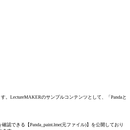
ectureMAKERのサンプルコンテンツとして、「Pandaと
できる【Panda_paint.lme(元ファイル)】を公開しており