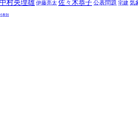
中村央理雄
佐々木恭子
公表問題
伊藤亮太
気
宅建
村孝則