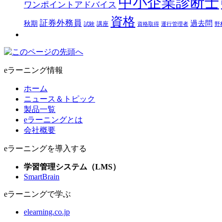
中小企業診断士
ワンポイントアドバイス
資格
証券外務員
過去問
秋期
講座
試験
資格取得
運行管理者
野
eラーニング情報
ホーム
ニュース＆トピック
製品一覧
eラーニングとは
会社概要
eラーニングを導入する
学習管理システム（LMS）
SmartBrain
eラーニングで学ぶ
elearning.co.jp